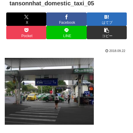
tansonnhat_domestic_taxi_05
X
Facebook
はてブ
Pocket
LINE
コピー
2018.09.22