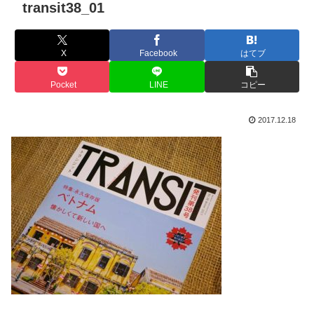
transit38_01
X
Facebook
はてブ
Pocket
LINE
コピー
2017.12.18