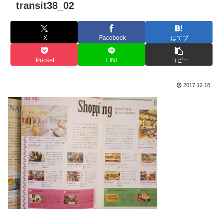
transit38_02
X
Facebook
はてブ
Pocket
LINE
コピー
2017.12.18