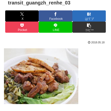
transit_guangzh_renhe_03
X
Facebook
はてブ
Pocket
LINE
コピー
2018.05.18