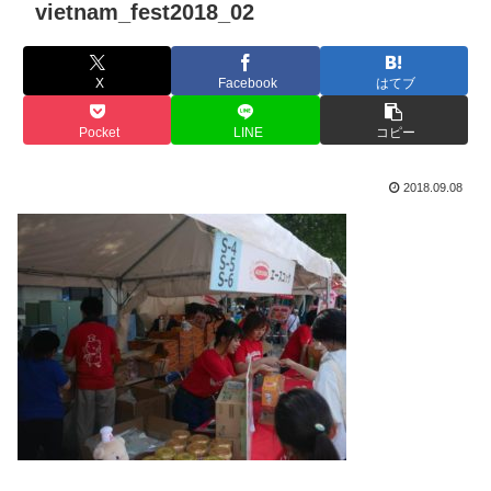
vietnam_fest2018_02
X
Facebook
はてブ
Pocket
LINE
コピー
2018.09.08