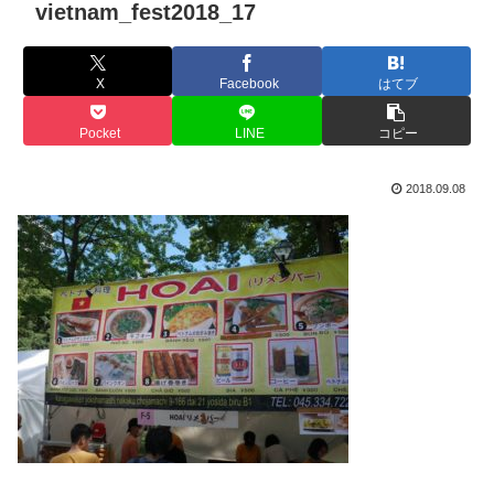
vietnam_fest2018_17
X
Facebook
はてブ
Pocket
LINE
コピー
2018.09.08