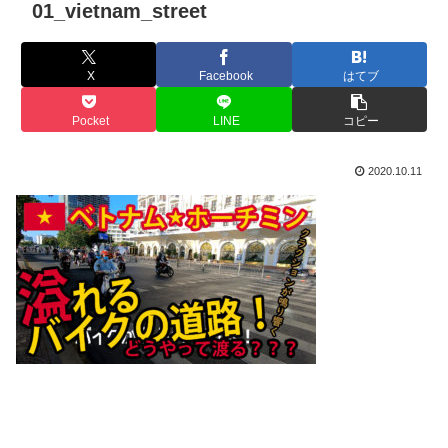
01_vietnam_street
X
Facebook
はてブ
Pocket
LINE
コピー
2020.10.11