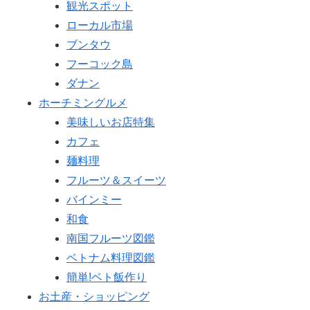
観光スポット
ローカル市場
ブンタウ
フーコック島
ダナン
ホーチミングルメ
美味しいお店特集
カフェ
麺料理
フルーツ＆スイーツ
バインミー
和食
南国フルーツ図鑑
ベトナム料理図鑑
簡単!ベト飯作り
お土産・ショッピング