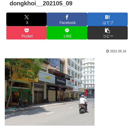
dongkhoi__202105_09
X
Facebook
はてブ
Pocket
LINE
コピー
2021.05.16