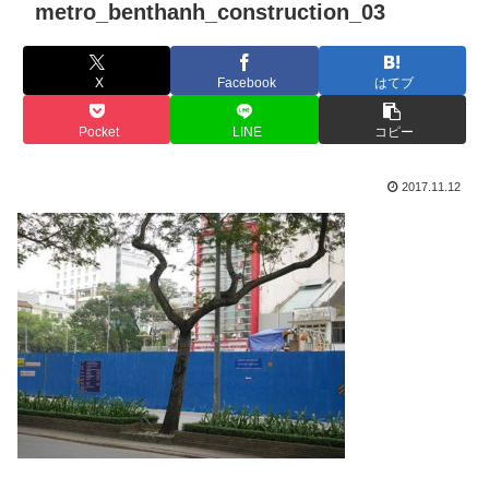
metro_benthanh_construction_03
X
Facebook
はてブ
Pocket
LINE
コピー
2017.11.12