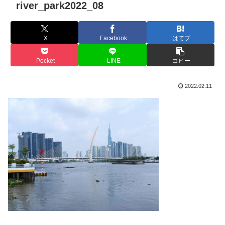
river_park2022_08
X
Facebook
はてブ
Pocket
LINE
コピー
2022.02.11