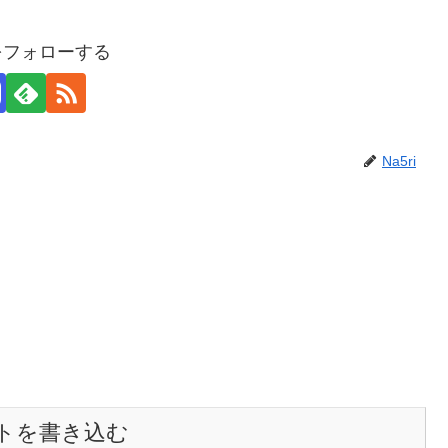
iをフォローする
Na5ri
トを書き込む