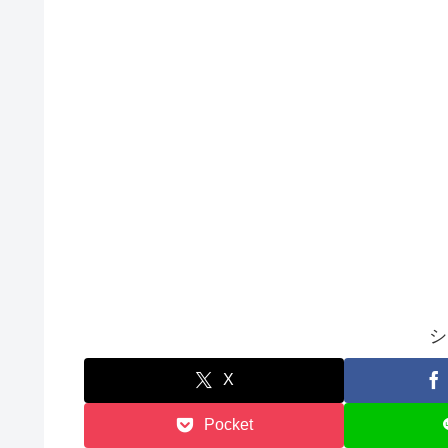
シ
X
Pocket