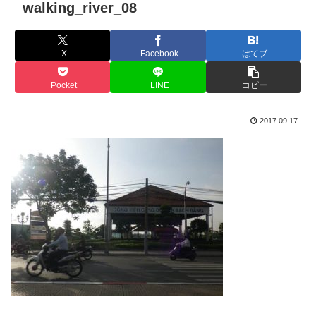
walking_river_08
X
Facebook
はてブ
Pocket
LINE
コピー
2017.09.17