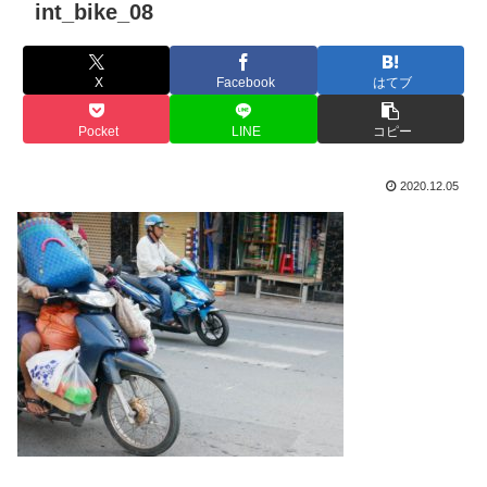
int_bike_08
X
Facebook
はてブ
Pocket
LINE
コピー
2020.12.05