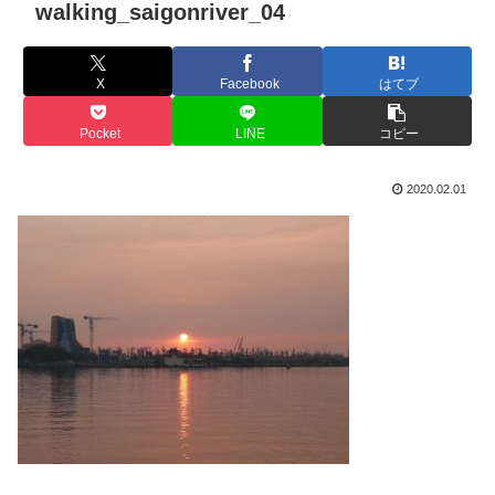
walking_saigonriver_04
X
Facebook
はてブ
Pocket
LINE
コピー
2020.02.01