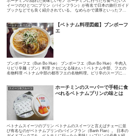
ホーチミンの隠れた美味しいモノ ホーチミンに行ったら食べたいス
イーツのひとつにプリン（バインフラン）が有名で日本の旅行ガイド
ブックなどでも良く紹介されている。 なめらかで濃厚といったフレ
ーズを目にすると、やっぱり食べたくなる。 が、しか～～...
【ベトナム料理図鑑】ブンボーフ
ベトナム料理図鑑
エ
ブンボーフエ（Bun Bo Hue） ブンボーフエ（Bun Bo Hue） 牛肉入
りピリ辛麺（ブン）料理 クセになる味わい！ベトナム中部、フエの
名物料理 ベトナム中部の都市フエの名物料理。ピリ辛のスープに米
粉から作られた麺（ブン）、牛の具が...
ホーチミンのスーパーで手軽に食
スイーツ&フルーツ
べれるベトナムプリンの味とは
ベトナムスイーツのプリン ベトナムのスイーツと言えばチェーに並
び有名なのがベトナムプリンのバインフラン（Banh Flan）。 日本の
ガイドブックでも、ベトナムに行ったら美味しいプリンは必食と紹介