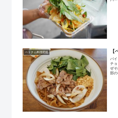
【
ベトナム料理図鑑
バイ
チョ
ぜそ
部の