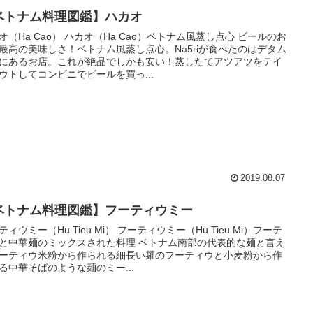
ベトナム料理図鑑】ハカオ
オ（Ha Cao） ハカオ（Ha Cao）ベトナム風蒸し点心 ビールのお
最高の美味しさ！ベトナム風蒸し点心。Na5riが食べたのはデタム
にあるお店。これが絶品でしかも安い！蒸したてアツアツをテイ
ウトしてコンビニでビールを買っ...
2019.08.07
ベトナム料理図鑑】フーティウミー
ティウミー（Hu Tieu Mi） フーティウミー（Hu Tieu Mi）フーテ
と中華麺のミックスされた料理 ベトナム南部の代表的な麺と言え
ーティウ米粉から作られる細長い麺のフーティウと小麦粉から作
る中華そばのような麺のミー...