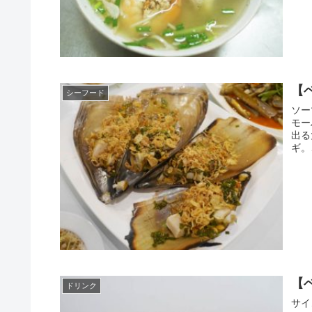
【
シーフード
ソー
モー
出る
ギ。
【
ドリンク
サイ