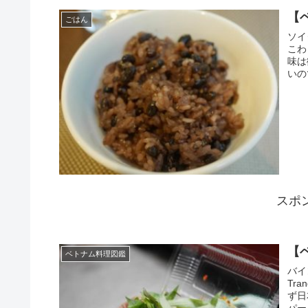
【
ごはん
ソイ
こわ
味は
いの
スポ
【
ベトナム料理図鑑
バイ
Tr
ず日
パー