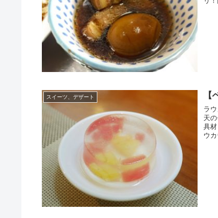
リ！
【
スイーツ、デザート
ラウ
天の
具材
ウカ