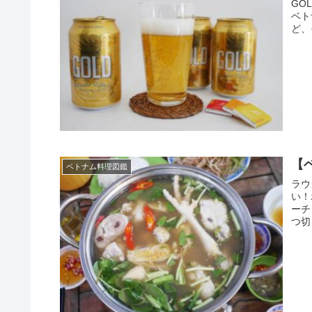
GO
ベト
ど、
【
ベトナム料理図鑑
ラウ
い！
ーチ
つ切