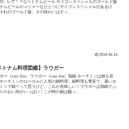
LD）レア！？なベトナムビール サイゴンスペシャルのゴールド版
ナムビールのメジャーなひとつにサイゴンスペシャルがあるけ
それのゴールド版。その味わいはすっ...
2019.04.14
ベトナム料理図鑑】ラウガー
ガー（Lau Ga） ラウガー（Lau Ga）鶏鍋 ホーチミンは鍋も旨
ホーチミンのローカルに人気の鍋料理。鍋料理も豊富で、暑いホ
ミンで鍋？って思うけど、これが美味しい！ラウガーは鶏鍋でぶ
りのおい肉がいっぱい！この時の鍋は酸っ...