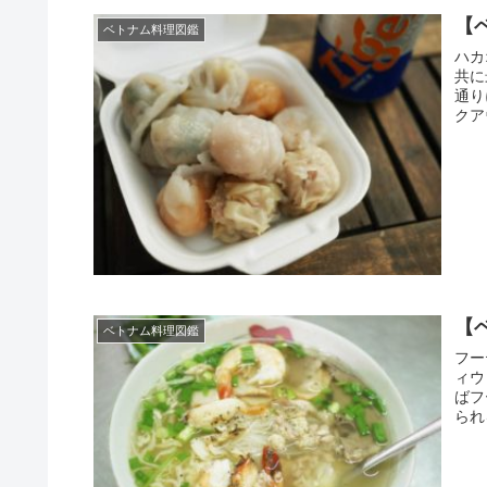
【
ベトナム料理図鑑
ハカ
共に
通り
クア
【
ベトナム料理図鑑
フー
ィウ
ばフ
られ