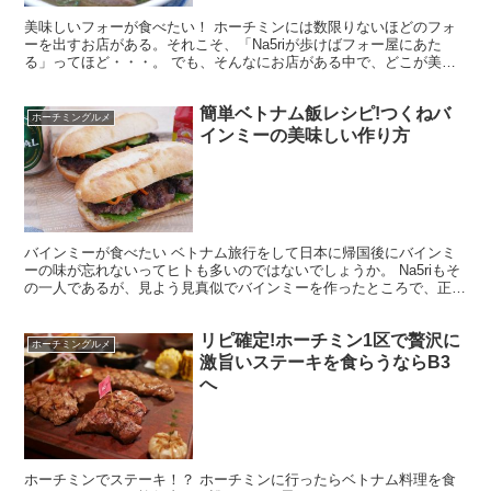
美味しいフォーが食べたい！ ホーチミンには数限りないほどのフォ
ーを出すお店がある。それこそ、「Na5riが歩けばフォー屋にあた
る」ってほど・・・。 でも、そんなにお店がある中で、どこが美味
しいの？って事になると思うので、今回はホーチミンでも...
簡単ベトナム飯レシピ!つくねバ
ホーチミングルメ
インミーの美味しい作り方
バインミーが食べたい ベトナム旅行をして日本に帰国後にバインミ
ーの味が忘れないってヒトも多いのではないでしょうか。 Na5riもそ
の一人であるが、見よう見真似でバインミーを作ったところで、正直
旨く出来ない。 以前、作ったバインミーもどきは、...
リピ確定!ホーチミン1区で贅沢に
ホーチミングルメ
激旨いステーキを食らうならB3
へ
ホーチミンでステーキ！？ ホーチミンに行ったらベトナム料理を食