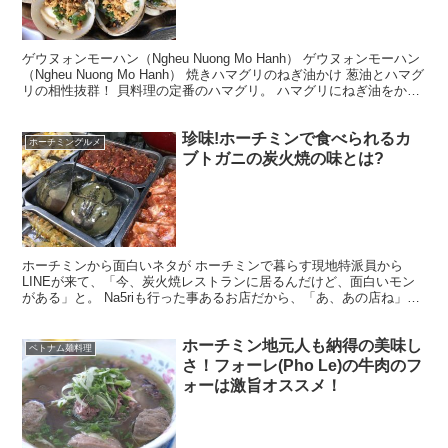
ゲウヌォンモーハン（Ngheu Nuong Mo Hanh） ゲウヌォンモーハン
（Ngheu Nuong Mo Hanh） 焼きハマグリのねぎ油かけ 葱油とハマグ
リの相性抜群！ 貝料理の定番のハマグリ。 ハマグリにねぎ油をかけ
て焼いたもの。...
珍味!ホーチミンで食べられるカ
ホーチミングルメ
ブトガニの炭火焼の味とは?
ホーチミンから面白いネタが ホーチミンで暮らす現地特派員から
LINEが来て、「今、炭火焼レストランに居るんだけど、面白いモン
がある」と。 Na5riも行った事あるお店だから、「あ、あの店ね」っ
て感じで返信していたら、なんと驚きのモノがいるじ...
ホーチミン地元人も納得の美味し
ベトナム麺料理
さ！フォーレ(Pho Le)の牛肉のフ
ォーは激旨オススメ！