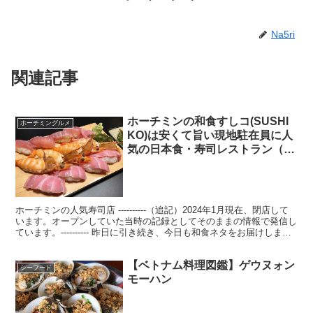
Na5ri
関連記事
ホーチミンの和食すしコ(SUSHI
ホーチミングルメ
KO)は安くて旨い現地駐在員に人
気の日本食・寿司レストラン（閉
店しました）
ホーチミンの人気寿司店 ----------（追記）2024年1月現在、閉店して
います。オープンしていた当時の記録としてそのままの情報で発信し
ています。---------- 昨日に引き続き、今日も和食ネタをお届けしま
す。 昨日はホーチミンで...
【ベトナム料理図鑑】ゲウヌォン
シーフード
モーハン