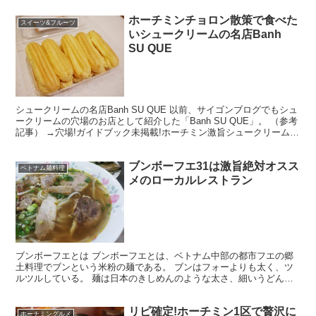
ホーチミンチョロン散策で食べた
スイーツ&フルーツ
いシュークリームの名店Banh
SU QUE
シュークリームの名店Banh SU QUE 以前、サイゴンブログでもシュ
ークリームの穴場のお店として紹介した「Banh SU QUE」。 （参考
記事） →穴場!ガイドブック未掲載!ホーチミン激旨シュークリーム
Banh SU QUE ここのシ...
ブンボーフエ31は激旨絶対オスス
ベトナム麺料理
メのローカルレストラン
ブンボーフエとは ブンボーフエとは、ベトナム中部の都市フエの郷
土料理でブンという米粉の麺である。 ブンはフォーよりも太く、ツ
ルツルしている。 麺は日本のきしめんのような太さ、細いうどんみ
たいな感じ。 でも柔らかいみたいな、そんな食べ物、これ...
リピ確定!ホーチミン1区で贅沢に
ホーチミングルメ