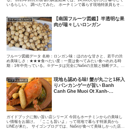
いるらしい。 調べたてみた。 ホーチミンで暮らす現地特派員もその
うちの1人、14695分の1、即ち、0.0...
【南国フルーツ図鑑】半透明な果
スイーツ&フルーツ
肉が瑞々しいロンガン
フルーツ図鑑データ 名称：ロンガン味：ほのかな甘さと、若干の渋
め美味しさ：★★★食べたい度：一度は食べてみたい食べれれる時
期：1年中売っている。※データは完全にNa5riの主観と独断デス。
ベトナムでは一般的なロンガン 小さくて丸い果物のロ...
現地も認める味! 蟹が丸ごと1杯入
ベトナム麺料理
りバンカンゲーが旨い Banh
Canh Ghe Muoi Ot Xanh-
Nguyen Tri Phuong
ガイドブックに無い旨い店シリーズ 今回もホーチミンからの美味し
い情報をお届け。 「ここも旨いよ」って現地で暮らす特派員から
LINEが来た。 サイゴンブログでは、Na5riが食べて美味しかった店、
そして現地特派員が食べて旨いと思ったお店をこれ...