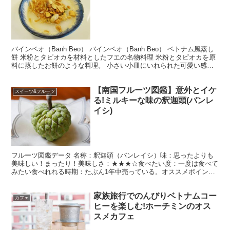
バインベオ（Banh Beo） バインベオ（Banh Beo） ベトナム風蒸し
餅 米粉とタピオカを材料としたフエの名物料理 米粉とタピオカを原
料に蒸したお餅のような料理。 小さい小皿にいれられた可愛い感
じ。 個人的には味は好きでも嫌いでもな...
【南国フルーツ図鑑】意外とイケ
スイーツ&フルーツ
る!ミルキーな味の釈迦頭(バンレ
イシ)
フルーツ図鑑データ 名称：釈迦頭（バンレイシ）味：思ったよりも
美味しい！まったり！美味しさ：★★★☆食べたい度：一度は食べて
みたい食べれれる時期：たぶん1年中売っている。オススメポイン
ト：日本ではあまり見かけないフルーツだから、食べておきた...
家族旅行でのんびりベトナムコー
カフェ
ヒーを楽しむ!ホーチミンのオス
スメカフェ