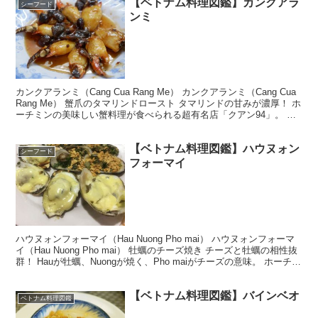
【ベトナム料理図鑑】カンクアラ
シーフード
ンミ
カンクアランミ（Cang Cua Rang Me） カンクアランミ（Cang Cua
Rang Me） 蟹爪のタマリンドロースト タマリンドの甘みが濃厚！ ホ
ーチミンの美味しい蟹料理が食べられる超有名店「クアン94」。 こ
こで食べたい料理の...
【ベトナム料理図鑑】ハウヌォン
シーフード
フォーマイ
ハウヌォンフォーマイ（Hau Nuong Pho mai） ハウヌォンフォーマ
イ（Hau Nuong Pho mai） 牡蠣のチーズ焼き チーズと牡蠣の相性抜
群！ Hauが牡蠣、Nuongが焼く、Pho maiがチーズの意味。 ホーチミ
ンに...
【ベトナム料理図鑑】バインベオ
ベトナム料理図鑑