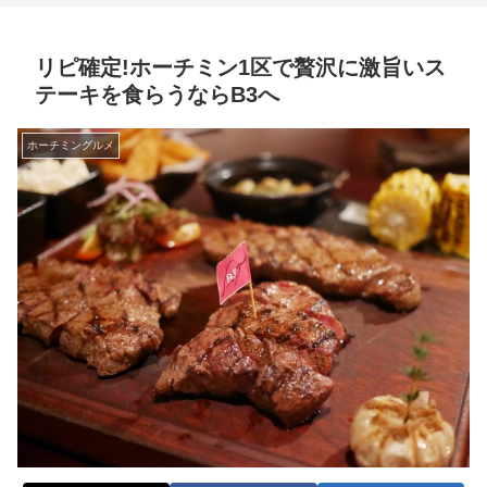
リピ確定!ホーチミン1区で贅沢に激旨いス
テーキを食らうならB3へ
ホーチミングルメ