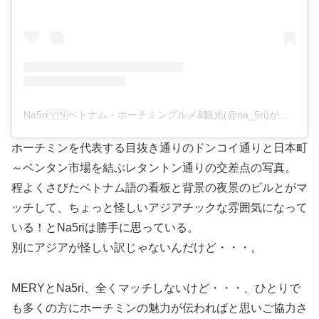
Na5ri🇻🇳ベトナム・ホーチミングルメ&観光(@na_5ri)がシェアした投稿
ホーチミンを代表する目抜き通りのドンコイ通りと日本町
～ベンタン市場を結ぶレタントン通りの交差点の写真。
程よくさびたベトナム語の看板と背景の夜景のビルとがマ
ッチして、ちょっと怪しいアジアチックな雰囲気になって
いる！とNa5riは勝手に思っている。
別にアジアが怪しい訳じゃないんだけど・・・。
MERYとNa5ri、全くマッチしないけど・・・、ひとりで
も多くの方にホーチミンの魅力が伝わればと思いご協力さ