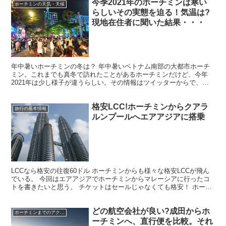
今季2021年のホーチミンは寒い
ホーチミンの天気・天候
らしいその実態を迫る！気温は?
現地在住者に聞いた結果・・・
年中暑いホーチミンの冬は？ 年中暑いベトナム南部の大都市ホーチ
ミン。これまでも真冬で訪れたことがあるホーチミンだけど、今年
2021年は少し様子が違うらしい。その情報はツイッターからで、今
年は冷え込むらしい。 えー、ホーチミンで冷え込むって・...
格安LCC!ホーチミンからクアラ
旅行の基本情報
ルンプールへエアアジアに搭乗
LCCなら格安の往復60ドル ホーチミンからも様々な格安LCCが飛ん
でいる。 今回はエアアジアでホーチミンからマレーシアに行ったコ
トを書きたいと思う。 チケットはセールじゃなくても格安！ ホーチ
ミン～クアラルンプールが往復で約60ドルと言う...
どの航空会社が良い?成田からホ
ホーチミンまでのアクセス
ーチミンへ、直行便を比較。それ