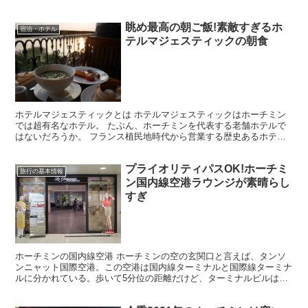
も可能になった。でも、日本の空港のレートはイマイチよろ...
眺め最高の朝ご飯!素敵すぎるホ
宿泊・ホテル
テルマジェスティックの朝食
ホテルマジェスティックとは ホテルマジェスティックはホーチミン
では超有名なホテル。 たぶん、ホーチミンを代表する老舗ホテルで
はないだろうか。 フランス植民地時代から営業する歴史あるホテル
で、コロニアル調の建物は重厚感が感じられ堂々とした雰囲...
プライオリティパスOK!ホーチミ
旅行の基本情報
ン国内線空港ラウンジが素晴らし
すぎ
ホーチミンの国内線空港 ホーチミンの空の玄関口と言えば、タンソ
ンニャット国際空港。この空港は国内線ターミナルと国際線ターミナ
ルに分かれている。歩いて5分位の距離だけど、ターミナルビルは
別々である。 普段日本からホーチミンに行く際は国際線ター...