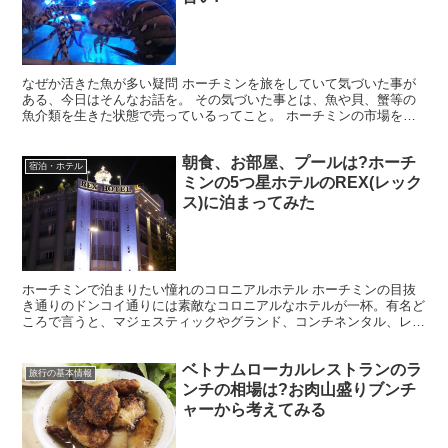
なぜか活きた魚が多い疑問 ホーチミンを旅をしていて気づいた事が
ある、今日はそんなお話を。 その気づいた事とは、魚や貝、蟹等の
魚介類を生きた状態で売っているってこと。 ホーチミンの市場をブ
ラブラすると、必ず気づくと思う。 何で活きた状態で売る...
朝食、お部屋、プールは?ホーチ
宿泊・ホテル
ミンの5つ星ホテルのREX(レック
ス)に泊まってみた
ホーチミンで泊まりたい憧れのコロニアルホテル ホーチミンの目抜
き通りのドンコイ通りには素敵なコロニアルなホテルが一杯。有名ど
ころで言うと、マジェスティックやグランド、コンチネンタル、レッ
クスなど、歴史あるフランス様式のホテルがお手軽価格で宿...
ベトナムローカルレストランのラ
旅行の基本情報
ンチの相場は?お肉山盛りブンチ
ャーから考えてみる