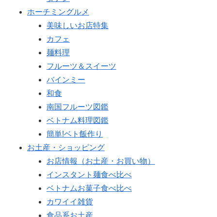
ホーチミングルメ
美味しいお店特集
カフェ
麺料理
フルーツ＆スイーツ
バインミー
和食
南国フルーツ図鑑
ベトナム料理図鑑
簡単!ベト飯作り
お土産・ショッピング
お店情報（お土産・お買い物）
インスタント麺食べ比べ
ベトナムお菓子食べ比べ
カワイイ雑貨
食品系お土産