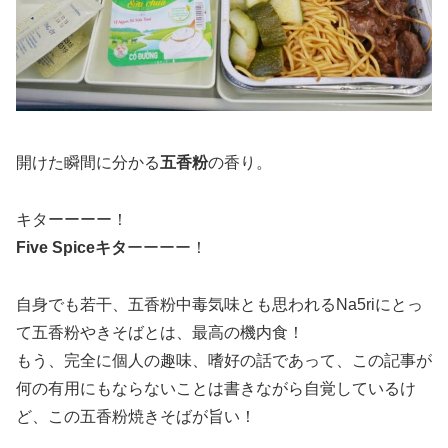
開けた瞬間に分かる
五香粉
の香り。
キターーーー！
Five Spiceキタ
ーーーー！
自身でも若干、五香粉中毒気味とも思われるNa5riにとっ
て五香粉やきそばとは、最高の機内食！
もう、完全に個人の趣味、嗜好の話であって、この記事が
何の有用にもならないことは書きながら自覚しているけ
ど、この五香粉焼きそばが旨い！