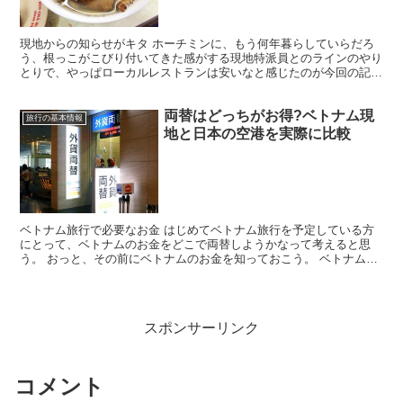
現地からの知らせがキタ ホーチミンに、もう何年暮らしていらだろ
う、根っこがこびり付いてきた感がする現地特派員とのラインのやり
とりで、やっぱローカルレストランは安いなと感じたのが今回の記
事。 現地特派員からハノイにいるとのことで、どこか行くと...
両替はどっちがお得?ベトナム現
旅行の基本情報
地と日本の空港を実際に比較
ベトナム旅行で必要なお金 はじめてベトナム旅行を予定している方
にとって、ベトナムのお金をどこで両替しようかなって考えると思
う。 おっと、その前にベトナムのお金を知っておこう。 ベトナムの
通貨はドン（VND）と言い、1万ドンが約50円である。...
スポンサーリンク
コメント