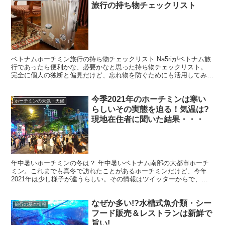
旅行の持ち物チェックリスト
ベトナムホーチミン旅行の持ち物チェックリスト Na5riがベトナム旅
行であったら便利かな、必要かなと思った持ち物チェックリスト。
完全に個人の独断と偏見だけど、忘れ物を防ぐためにも活用してみて
ね！ 分類 持ち物 重要度 コメント チェック ...
今季2021年のホーチミンは寒い
ホーチミンの天気・天候
らしいその実態を迫る！気温は?
現地在住者に聞いた結果・・・
年中暑いホーチミンの冬は？ 年中暑いベトナム南部の大都市ホーチ
ミン。これまでも真冬で訪れたことがあるホーチミンだけど、今年
2021年は少し様子が違うらしい。その情報はツイッターからで、今
年は冷え込むらしい。 えー、ホーチミンで冷え込むって・...
なぜか多い!?水槽式魚介類・シー
旅行の基本情報
フード販売＆レストランは新鮮で
旨い!