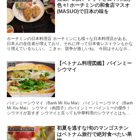
色々! ホーチミンの和食店マスオ
(MASUO)で日本の味を
ホーチミンの日本料理店 ホーチミンにも様々な日本料理店がある。
日本人の在住者が増えており、それに伴って日本食レストランもかな
り増えているらしい。 こきゃ、競争が激しいね。 今回はそんなホー
チミンの和食事情の中で、人気の和食店をご紹介します...
【ベトナム料理図鑑】バインミー
パン
シウマイ
バインミーシウマイ（Banh Mi Xiu Mai） バインミーシウマイ（Banh
Mi Xiu Mai） シウマイ（肉団子）のバインミー バインミーの傑作！
シウマイが旨すぎ シウマイと言っても中華料理のシウマイとはちょ
っと違う。 トマトで...
初夏を逃すな!旬のマンゴスチン
スイーツ&フルーツ
はベトナム旅行で絶対食べたい果