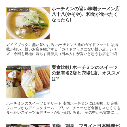
ホーチミンの旨い味噌ラーメン店
ホーチミングルメ
八十八(やそや)、和食が食べたく
なったら!
ガイドブックに無い旨いお店 ホーチミンの旅のガイドブックには掲
載が無い、旨いお店を紹介する「ガイドブックにない旨い店」シリー
ズ、今回も現地に暮らす特派員（日本人）が旨いと思うお店をご紹
介。 今回は、和食、そう日本食！ やっぱ、現地に長い間暮...
実食比較! ホーチミンのスイーツ
スイーツ&フルーツ
の超有名2店と穴場1店、オススメ
は?
ホーチミンのスイーツ＆デザート 南国ホーチミンには美味しい完熟
フルーツからアイスクリーム、プリン、チェーなど食後じゃなくても
食べたいスイーツ＆デザートがいっぱいある。 その中から実際に食
べた感想を紹介したいと思う。 どれがオススメか、実際に...
煮物、刺身、フライと日本料理が
ホーチミングルメ