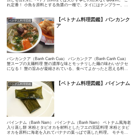
れ定番！ 小魚を原料とする魚醤の一種で、タイにはナンプラー、カ
ンボジアのトゥック・トレイといった同じような調味料が存...
【ベトナム料理図鑑】バンカンク
ベトナム料理図鑑
ア
バンカンクア（Banh Canh Cua） バンカンクア（Banh Canh Cua）
蟹スープの太麺料理 蟹の濃厚な味とモッチリした麺の味わいがクセ
になる！ 蟹の旨みが凝縮されている、食べてよかったと思える料
理。 タピオカから作られる麺は...
【ベトナム料理図鑑】バインナム
ベトナム料理図鑑
バインナム（Banh Nam） バインナム（Banh Nam） ベトナム風海老
入り蒸し餅 米粉とタピオカを材料としたフエの宮廷料理 米粉とタピ
オカを原料に海老を入れてバナナの葉っぱで蒸した料理。 モチモチ
した食感とエビの美味しさが楽しめる。...