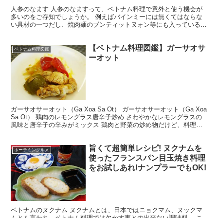
人参のなます 人参のなますって、ベトナム料理で意外と使う機会が
多いのをご存知でしょうか。 例えばバインミーには無くてはならな
い具材の一つだし、焼肉麺のブンティットヌォン等にも入っている。
人参は赤色で見栄えも良くなるし、なんてたって味も旨い...
【ベトナム料理図鑑】ガーサオサ
ベトナム料理図鑑
ーオット
ガーサオサーオット（Ga Xoa Sa Ot） ガーサオサーオット（Ga Xoa
Sa Ot） 鶏肉のレモングラス唐辛子炒め さわやかなレモングラスの
風味と唐辛子の辛みがミックス 鶏肉と野菜の炒め物だけど、料理名
にSa Otとある通り、レモ...
旨くて超簡単レシピ! ヌクナムを
ホーチミングルメ
使ったフランスパン目玉焼き料理
をお試しあれ!ナンプラーでもOK!
ベトナムのヌクナム ヌクナムとは、日本ではニョクマム、ヌックマ
ムとも言われ、ベトナム料理では欠かす事との出来ない調味料。 こ