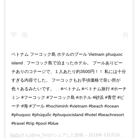
ベトナム フーコック島 ホテルのプール Vietnam phuquoc
island . フーコック島で泊まったホテル。 プールありビー
チありのコテージで、１人あたり約3500円！！ 私には十分
すぎる内容でした。 フーコックもお手頃価格で良い所が
色々あるみたいです。 . . #ベトナム #ベトナム旅行 #ホーチ
ミン #フーコック #フーコック島 #ホテル #砂浜 #青空 #ビ
ーチ #海 #プール #hochiminh #vietnam #beach #ocean
#phuquoc #phúquốc #phuquocisland #hotel #beachresort
#travel #trip #pool #blue
Na5ri
さん(@na_5ri)がシェアした投稿 –
2018年 5月月26日午後10時26分PDT