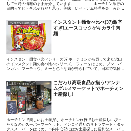
して当時の情報のまま紹介しています。--------------- ホーチミン旅行の
目的ってヒトそれぞれだと思う。美味しいベトナム料理を楽しみたい
ヒト、可愛い雑貨が欲しくてショッ...
インスタント麺食べ比べ(37)激辛
インスタント麺食べ比べ
すぎ!エースコックゲキカラ牛肉
麺
インスタント麺食べ比べシリーズ37 ホーチミンから買って来た沢山
のインスタント麺の食べ比べシリーズ。 フォーをはじめ、ブン、バ
ンカン、フーティウ、ミーと色々な麺が売られていて、日本で気軽に
ベトナムの麺を楽しむのにはぴったり！ 全てのインスタ...
こだわり高級食品が揃う!アンナ
お土産・ショッピング
ムグルメマーケットでホーチミン
土産探し!
ホーチミンで楽しいお土産探し ホーチミン旅行でお土産探しにぴっ
たりなのがスーパーマーケット。ドンコイ通りのサトラマート・タッ
クススーパーをはじめ、市内中心部にはお土産探しに便利なスーパー