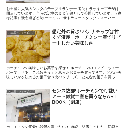
お土産に人気のシルクのテーブルランナー 追記）ラッキープラザは
閉店しています。当時の記事のまま記録として公開しています。（参
考記事）残念過ぎる!ホーチミンのサトラマートタックススーパーが
閉店!今までありがとう（閉店しました） ホーチミンの旅...
想定外の旨さ! バナナチップは甘
お土産・ショッピング
くて濃厚、ホーチミン土産でリピ
ートしたい美味しさ
ホーチミンの美味しいお菓子を探せ！ ホーチミンのコンビニやスー
パーで、「あ、これ旨そう」と思ったお菓子を買ってきて、どれが美
味しいかを決めるお菓子食べ比べシリーズ。 どんなお菓子を買って
食べ比べているかは、下のリンクを見てね。 これまで、色...
センス抜群!ホーチミンで可愛い
お土産・ショッピング
アート雑貨土産を買うならART
BOOK（閉店）
ホーチミンで可愛い雑貨を買いたい！ 追記）閉店しました。記録と