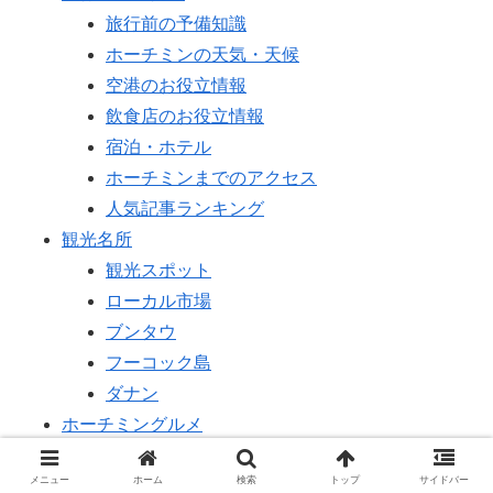
旅行前の予備知識
ホーチミンの天気・天候
空港のお役立情報
飲食店のお役立情報
宿泊・ホテル
ホーチミンまでのアクセス
人気記事ランキング
観光名所
観光スポット
ローカル市場
ブンタウ
フーコック島
ダナン
ホーチミングルメ
美味しいお店特集
メニュー
ホーム
検索
トップ
サイドバー
カフェ