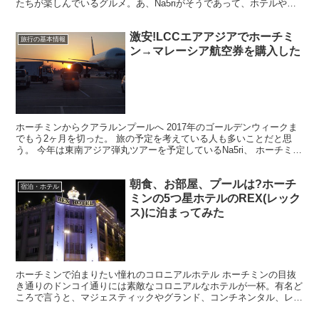
たちが楽しんでいるグルメ。あ、Na5riがそうであって、ホテルやお
高めなレストランを楽しみにしているヒトも多いと思う...
激安!LCCエアアジアでホーチミ
旅行の基本情報
ン→マレーシア航空券を購入した
ホーチミンからクアラルンプールへ 2017年のゴールデンウィークま
でもう2ヶ月を切った。 旅の予定を考えている人も多いことだと思
う。 今年は東南アジア弾丸ツアーを予定しているNa5ri、 ホーチミン
発、マレーシアのクアラルンプール着の飛行機...
朝食、お部屋、プールは?ホーチ
宿泊・ホテル
ミンの5つ星ホテルのREX(レック
ス)に泊まってみた
ホーチミンで泊まりたい憧れのコロニアルホテル ホーチミンの目抜
き通りのドンコイ通りには素敵なコロニアルなホテルが一杯。有名ど
ころで言うと、マジェスティックやグランド、コンチネンタル、レッ
クスなど、歴史あるフランス様式のホテルがお手軽価格で宿...