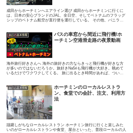
成田からホーチミンへエアライン選び 成田からホーチミンに行くに
は、日本の安心ブランドのJAL、全日空、そしてベトナムのフラッグ
シップのベトナム航空が直行便を運行している。 その他、バニラエ
アもあるけど、これは乗った事がないので・・・。 直行...
バスの車窓から間近に飛行機!ホ
旅行の基本情報
ーチミン空港滑走路の夜景動画
海外旅行好きさんへ 海外の旅好きの方ならきっと飛行機が好きな方
が多いのではないだろうか。旅好きNa5riも飛行機が大好き。眺めて
いるだけでワクワクしてくる。 旅に出るとき時間があれば、つい空
港の展望台に行っちゃう。 そんなヒトにおすすめなの...
ホーチミンのローカルレストラ
旅行の基本情報
ン、食堂での会計、注文、利用方
法
躊躇しがちなローカルレストラン ホーチミン旅行に行くと楽しみた
いのがローカルレストランや食堂、屋台といった、普段ローカルの人