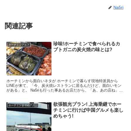
Na5ri
関連記事
珍味!ホーチミンで食べられるカ
ホーチミングルメ
ブトガニの炭火焼の味とは?
ホーチミンから面白いネタが ホーチミンで暮らす現地特派員から
LINEが来て、「今、炭火焼レストランに居るんだけど、面白いモン
がある」と。 Na5riも行った事あるお店だから、「あ、あの店ね」っ
て感じで返信していたら、なんと驚きのモノがいるじ...
欲張観光プラン! 上海乗継でホー
ホーチミンまでのアクセス
チミンに行けば中国グルメも楽し
めちゃう!