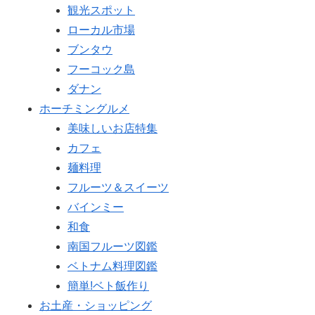
観光スポット
ローカル市場
ブンタウ
フーコック島
ダナン
ホーチミングルメ
美味しいお店特集
カフェ
麺料理
フルーツ＆スイーツ
バインミー
和食
南国フルーツ図鑑
ベトナム料理図鑑
簡単!ベト飯作り
お土産・ショッピング