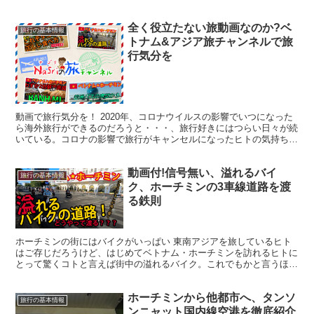
わ。 やっぱりベトナムが好きって言うのが続く...
全く役立たない旅動画なのか?ベ
旅行の基本情報
トナム&アジア旅チャンネルで旅
行気分を
動画で旅行気分を！ 2020年、コロナウイルスの影響でいつになった
ら海外旅行ができるのだろうと・・・、旅行好きにはつらい日々が続
いている。コロナの影響で旅行がキャンセルになったヒトの気持ちを
考えると本当につらい。Na5riもご多分に漏れず、...
動画付!信号無い、溢れるバイ
旅行の基本情報
ク、ホーチミンの3車線道路を渡
る鉄則
ホーチミンの街にはバイクがいっぱい 東南アジアを旅しているヒト
はご存じだろうけど、はじめてベトナム・ホーチミンを訪れるヒトに
とって驚くコトと言えば街中の溢れるバイク。これでもかと言うほど
バイクが走っている。皆さんバイクに乗ってどこに行くんだ...
ホーチミンから他都市へ、タンソ
旅行の基本情報
ンニャット国内線空港を徹底紹介