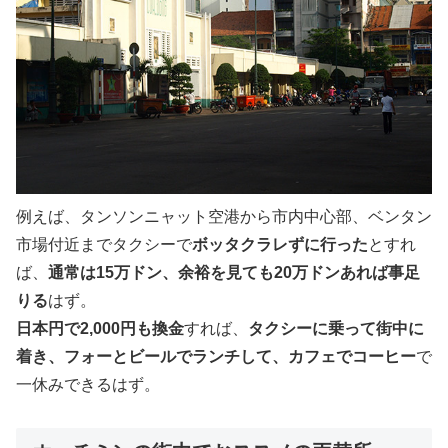
例えば、タンソンニャット空港から市内中心部、ベンタン
市場付近までタクシーで
ボッタクラレずに行った
とすれ
ば、
通常は15万ドン、余裕を見ても20万ドンあれば事足
りる
はず。
日本円で2,000円も換金
すれば、
タクシーに乗って街中に
着き、フォーとビールでランチして、カフェでコーヒー
で
一休みできるはず。