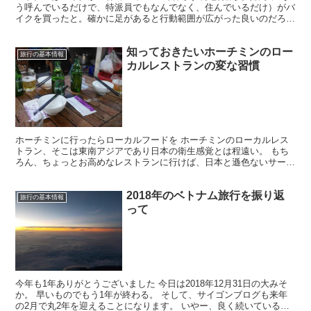
う呼んでいるだけで、特派員でもなんでなく、住んでいるだけ）がバ
イクを買ったと。確かに足があると行動範囲が広がった良いのだろ
う。タクシーに乗らなくても良いし。 ホーチミンはバイカー...
知っておきたいホーチミンのロー
旅行の基本情報
カルレストランの変な習慣
ホーチミンに行ったらローカルフードを ホーチミンのローカルレス
トラン、そこは東南アジアであり日本の衛生感覚とは程遠い。 もち
ろん、ちょっとお高めなレストランに行けば、日本と遜色ないサービ
スを受けることができるけど、Na5riはいつも行くのは...
2018年のベトナム旅行を振り返
旅行の基本情報
って
今年も1年ありがとうございました 今日は2018年12月31日の大みそ
か。 早いものでもう1年が終わる。 そして、サイゴンブログも来年
の2月で丸2年を迎えることになります。 いやー、良く続いている