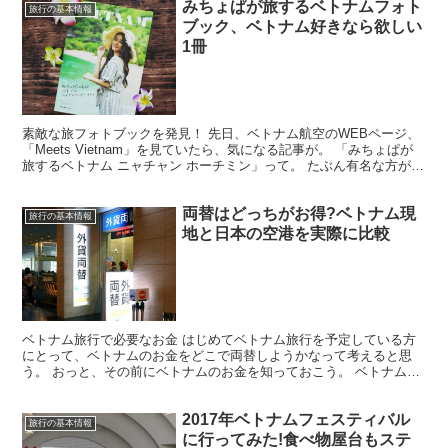
みちょぱが旅するベトナムフォト
旅行の基本情報
ブック、ベトナム好きなら欲しい
1冊
素敵な旅フォトブックを発見！ 先日、ベトナム航空のWEBページ、
「Meets Vietnam」を見ていたら、気になる記事が。 「みちょぱが
旅するベトナム ニャチャン ホーチミン」って。 たぶん有名な方がベ
トナムを旅したんだろうなと思いつつ眺...
両替はどっちがお得?ベトナム現
旅行の基本情報
地と日本の空港を実際に比較
ベトナム旅行で必要なお金 はじめてベトナム旅行を予定している方
にとって、ベトナムのお金をどこで両替しようかなって考えると思
う。 おっと、その前にベトナムのお金を知っておこう。 ベトナムの
通貨はドン（VND）と言い、1万ドンが約50円である。...
2017年ベトナムフェスティバル
旅行の基本情報
に行ってみた!食べ物屋台もステ