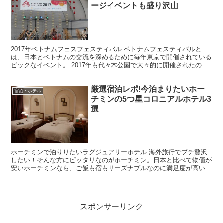
ージイベントも盛り沢山
2017年ベトナムフェスフェスティバル ベトナムフェスティバルと
は、日本とベトナムの交流を深めるために毎年東京で開催されている
ビックなイベント。 2017年も代々木公園で大々的に開催されたの
で、初日（6月10日）に、乗り気じゃない長女を半ば...
厳選宿泊レポ!今泊まりたいホー
宿泊・ホテル
チミンの5つ星コロニアルホテル3
選
ホーチミンで泊りりたいラグジュアリーホテル 海外旅行でプチ贅沢
したい！そんな方にピッタリなのがホーチミン。日本と比べて物価が
安いホーチミンなら、ご飯も宿もリーズナブルなのに満足度が高い旅
を楽しむことができる。 で、今回はホテルにピックアップ...
スポンサーリンク