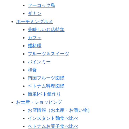
フーコック島
ダナン
ホーチミングルメ
美味しいお店特集
カフェ
麺料理
フルーツ＆スイーツ
バインミー
和食
南国フルーツ図鑑
ベトナム料理図鑑
簡単!ベト飯作り
お土産・ショッピング
お店情報（お土産・お買い物）
インスタント麺食べ比べ
ベトナムお菓子食べ比べ