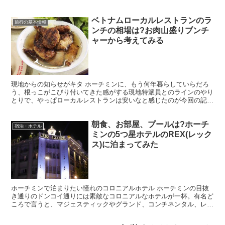
ベトナムローカルレストランのラ
旅行の基本情報
ンチの相場は?お肉山盛りブンチ
ャーから考えてみる
現地からの知らせがキタ ホーチミンに、もう何年暮らしていらだろ
う、根っこがこびり付いてきた感がする現地特派員とのラインのやり
とりで、やっぱローカルレストランは安いなと感じたのが今回の記
事。 現地特派員からハノイにいるとのことで、どこか行くと...
朝食、お部屋、プールは?ホーチ
宿泊・ホテル
ミンの5つ星ホテルのREX(レック
ス)に泊まってみた
ホーチミンで泊まりたい憧れのコロニアルホテル ホーチミンの目抜
き通りのドンコイ通りには素敵なコロニアルなホテルが一杯。有名ど
ころで言うと、マジェスティックやグランド、コンチネンタル、レッ
クスなど、歴史あるフランス様式のホテルがお手軽価格で宿...