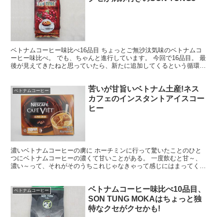
ベトナムコーヒー味比べ16品目 ちょっとご無沙汰気味のベトナムコ
ーヒー味比べ。 でも、ちゃんと進行しています。 今回で16品目。 最
後が見えてきたねと思っていたら、新たに追加してくるという循環に
なっているけど・・・。 （参考記事） →20種...
苦いが甘旨いベトナム土産!ネス
ベトナムコーヒー
カフェのインスタントアイスコー
ヒー
濃いベトナムコーヒーの虜に ホーチミンに行って驚いたことのひと
つにベトナムコーヒーの濃くて甘いことがある。 一度飲むと甘～、
濃い～って、それがそのうちこれじゃなきゃって感じにはまってく
る。少なくともNa5riはそうだった。 氷入りのアイスコ...
ベトナムコーヒー味比べ10品目、
ベトナムコーヒー
SON TUNG MOKAはちょっと独
特なクセがクセかも!