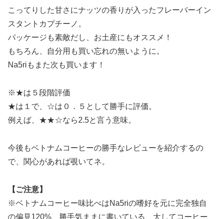
こってりした甘さにナッツの香りが入ったフレーバーイン
スタントカプチーノ。
パッケージも素敵だし、お土産にもオススメ！
もちろん、自分用も買い忘れの無いように。
Na5riもまた次も買います！
※★は５段階評価
★は１で、☆は０．５として勝手に評価。
例えば、★★☆なら2.5と言う意味。
今後もベトナムコーヒーの勝手なレビューを紹介するの
で、関心があれば覗いてネ。
【ご注意】
※ベトナムコーヒー味比べはNa5riの嗜好を元に完全独自
の偏見120%、勝手気ままに書いている、大してコーヒー