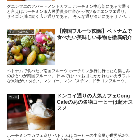
グエンフエのアパートメントカフェ ホーチミン中心部にある大通り
と言えばホーチミン市人民委員会庁舎から伸びるグエンフエ通り。
サイゴン川に続く広い通りである。 そんな通り沿いにあるリノベー
ションアパートメントがアツい！ アパートの中にはカフェ...
【南国フルーツ図鑑】ベトナムで
スイーツ&フルーツ
食べたい美味しい果物を徹底紹介
ベトナムで食べたい南国フルーツ ホーチミン旅行に行ったら楽しみ
のひとつが南国フルーツ。 日本では中々お目にかかれないカラフル
な果物がいっぱい。マンゴー、マンゴスチン、ドラゴンフルーツ、ラ
ンブータン、ドリアン・・・など、個性豊かでいかにも南国...
ドンコイ通りの人気カフェCong
カフェ
Cafeのあの名物コーヒーは超オス
スメ
ホーチミンでカフェ巡り ベトナムはコーヒーの生産量が世界第2位。