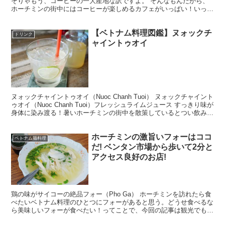
そりゃもう、コーヒーの一大産地な訳ですよ。 そんなもんだから、
ホーチミンの街中にはコーヒーが楽しめるカフェがいっぱい！いっぱ
いというか、乱立状態。街を歩けばすぐさまカフェがある...
【ベトナム料理図鑑】ヌォックチ
ドリンク
ャイントゥオイ
ヌォックチャイントゥオイ（Nuoc Chanh Tuoi） ヌォックチャイント
ゥオイ（Nuoc Chanh Tuoi）フレッシュライムジュース すっきり味が
身体に染み渡る！暑いホーチミンの街中を散策しているとつい飲みた
くなるのがすっきりした...
ホーチミンの激旨いフォーはココ
ベトナム麺料理
だ! ベンタン市場から歩いて2分と
アクセス良好のお店!
鶏の味がサイコーの絶品フォー（Pho Ga） ホーチミンを訪れたら食
べたいベトナム料理のひとつにフォーがあると思う。どうせ食べるな
ら美味しいフォーが食べたい！ってことで、今回の記事は観光でも超
便利な立地にあってかつ、メチャメチャ美味しい鶏の...