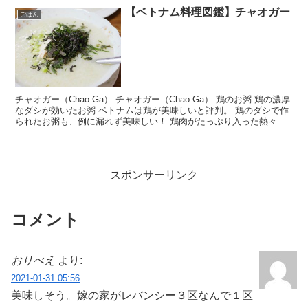
【ベトナム料理図鑑】チャオガー
ごはん
チャオガー（Chao Ga） チャオガー（Chao Ga） 鶏のお粥 鶏の濃厚
なダシが効いたお粥 ベトナムは鶏が美味しいと評判。 鶏のダシで作
られたお粥も、例に漏れず美味しい！ 鶏肉がたっぷり入った熱々な
お粥の上に大葉がのっかり、スッキリし...
スポンサーリンク
コメント
おりべえ
より:
2021-01-31 05:56
美味しそう。嫁の家がレバンシー３区なんで１区