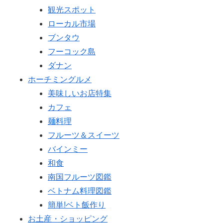
観光スポット
ローカル市場
ブンタウ
フーコック島
ダナン
ホーチミングルメ
美味しいお店特集
カフェ
麺料理
フルーツ＆スイーツ
バインミー
和食
南国フルーツ図鑑
ベトナム料理図鑑
簡単!ベト飯作り
お土産・ショッピング