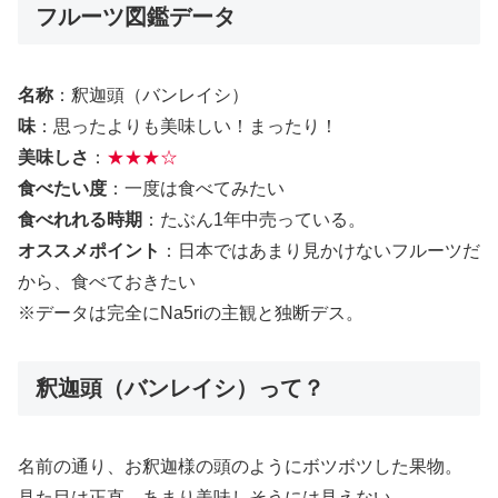
フルーツ図鑑データ
名称
：釈迦頭（バンレイシ）
味
：思ったよりも美味しい！まったり！
美味しさ
：
★★★☆
食べたい度
：一度は食べてみたい
食べれれる時期
：たぶん1年中売っている。
オススメポイント
：日本ではあまり見かけないフルーツだ
から、食べておきたい
※データは完全にNa5riの主観と独断デス。
釈迦頭（バンレイシ）って？
名前の通り、お釈迦様の頭のようにボツボツした果物。
見た目は正直、あまり美味しそうには見えない。