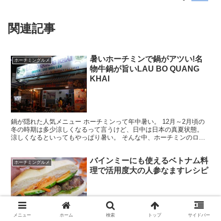
関連記事
暑いホーチミンで鍋がアツい!名
ホーチミングルメ
物牛鍋が旨いLAU BO QUANG
KHAI
鍋が隠れた人気メニュー ホーチミンって年中暑い。 12月～2月頃の
冬の時期は多少涼しくなるって言うけど、日中は日本の真夏状態。
涼しくなるといってもやっぱり暑い。 そんな中、ホーチミンのロー
カルっ子に人気なのがアツアツのお鍋。 ホーチミンで...
バインミーにも使えるベトナム料
ホーチミングルメ
理で活用度大の人参なますレシピ
メニュー
ホーム
検索
トップ
サイドバー