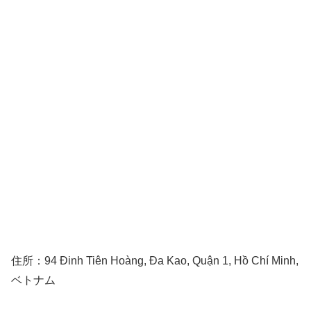
住所：94 Đinh Tiên Hoàng, Đa Kao, Quận 1, Hồ Chí Minh,
ベトナム