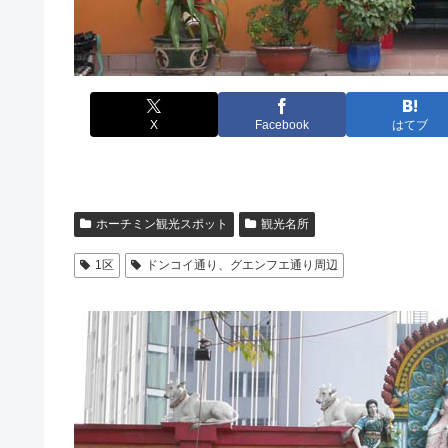
X
Facebook
はてブ
ホーチミン観光スポット
観光名所
1区
ドンコイ通り、グエンフエ通り周辺