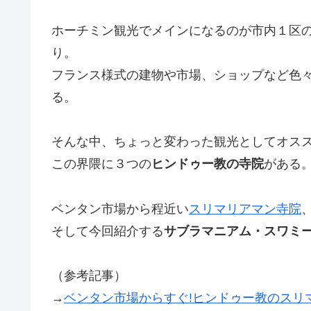
ホーチミン観光でメインになるのが市内１区
り。
フランス様式の建物や市場、ショップなど色
る。
そんな中、ちょっと変わった観光としてオス
この界隈に３つの
ヒンドゥー教の寺院
がある
ベンタン市場から程近い
スリマリアマン寺院
そして今回紹介する
サブラマニアム・スワミ
（参考記事）
→
ベンタン市場からすぐ!ヒンドゥー教のスリ