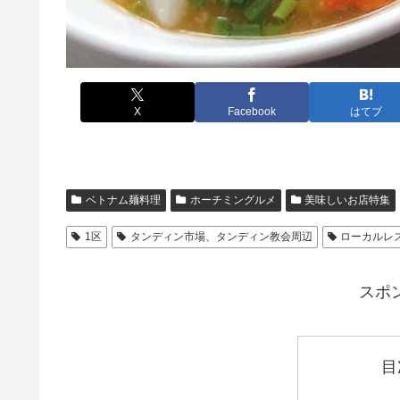
X
Facebook
はてブ
ベトナム麺料理
ホーチミングルメ
美味しいお店特集
1区
タンディン市場、タンディン教会周辺
ローカルレ
スポ
目