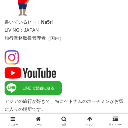
書いているヒト：
Na5ri
LIVING：JAPAN
旅行業務取扱管理者（国内）
アジアの旅行が好きで、特にベトナムのホーチミンがお気
に入りの場所です。
自分の見たコト、食べたコト、感じたコト、そして現地の
ヒトから聞いたコトを勝手気ままに書いていきます。
メニュー
ホーム
検索
トップ
サイドバー