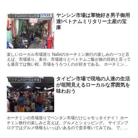
ヤンシン市場は軍物好き男子御用
ベトナムのローカル市場
達!ベトナムミリタリー土産の宝
庫
楽しいローカル市場巡り Na5riのホーチミン旅行の楽しみの一つと言
えば、市場巡り。多分、市場巡りとベトナムご飯が旅の目的と言って
も過言では無い程、市場をうろつくのが好きである。 ホーチミン市
内にも観光のメインとなる中心地から徒歩圏内で行け...
タイビン市場で現地の人達の生活
ベトナムのローカル市場
が垣間見えるローカルな雰囲気を
味わおう
ホーチミンの市場巡りでベンタン市場だけじゃモッタイナイ！ ホー
チミン旅行の楽しみと言えば、グルメとショッピング。 サイゴンブ
ログではグルメ情報もいっぱいあるので是非覗いてみてね。 で、シ
ョッピングと言えば、ブランド品や免税品もあるけど、チー...