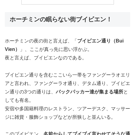
ホーチミンの眠らない街ブイビエン！
ホーチミンの夜の街と言えば、「
ブイビエン通り（Bui
Vien）
」、ここが真っ先に思い浮かぶ。
夜と言えば、ブイビエンなのである。
ブイビエン通りを含むここいら一帯をファングーラオエリ
アと言われ、ファングーラオ通り、デタム通り、ブイビエ
ン通りの3つの通りは、
バックパッカー達が集まる場所
と
しても有名。
安宿や多国籍料理のレストラン、ツアーデスク、マッサー
ジに雑貨・服飾ショップなどが所狭しと並んいる。
このブイビエン、
名前からしてブイブイ言わせてそうな通