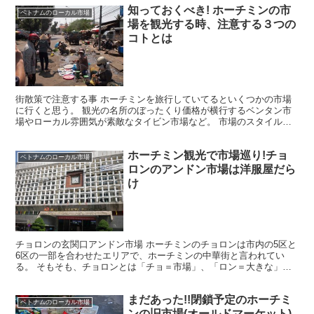
知っておくべき! ホーチミンの市
ベトナムのローカル市場
場を観光する時、注意する３つの
コトとは
街散策で注意する事 ホーチミンを旅行していてるといくつかの市場
に行くと思う。 観光の名所のぼったくり価格が横行するベンタン市
場やローカル雰囲気が素敵なタイビン市場など。 市場のスタイルも
それぞれあって、ベンタン市場に代表される屋内タイプとオ...
ホーチミン観光で市場巡り!チョ
ベトナムのローカル市場
ロンのアンドン市場は洋服屋だら
け
チョロンの玄関口アンドン市場 ホーチミンのチョロンは市内の5区と
6区の一部を合わせたエリアで、ホーチミンの中華街と言われてい
る。 そもそも、チョロンとは「チョ＝市場」、「ロン＝大きな」と
言う意味で、エリア全体で大きな商業的な市場と言う意味で...
まだあった!!閉鎖予定のホーチミ
ベトナムのローカル市場
ンの旧市場(オールドマーケット)