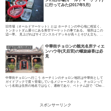
に行ってみた(2017年5月)
旧市場（オールドマーケット）とは ホーチミンの中心地に程近く、
トンタットダム通りにある青空マーケットの事である。 場所はこの
辺一帯。 見上げればサイゴンスカイデッキが高々とそびえ立ち、新
旧が入り交じっているような場所。 オールドマーケットは...
中華街チョロンの観光名所ティエ
ホーチミン観光スポット
ンハウ寺(天后宮)の螺旋線香は必
見
中華街チョロンへ行こう ホーチミンのチョロン地区は中華街として
ガイドブックで度々登場しているメジャースポット。 チョロンって
いう名前は住所の地名ではなく、通称であり、ベトナム語で「Cho=
市場、Lon=大きい」、つまり「大きな市場＝チョロン...
スポンサーリンク