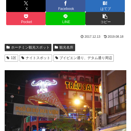
X
Facebook
はてブ
Pocket
LINE
コピー
2017.12.13
2019.08.18
ホーチミン観光スポット
観光名所
1区
ナイトスポット
ブイビエン通り、デタム通り周辺