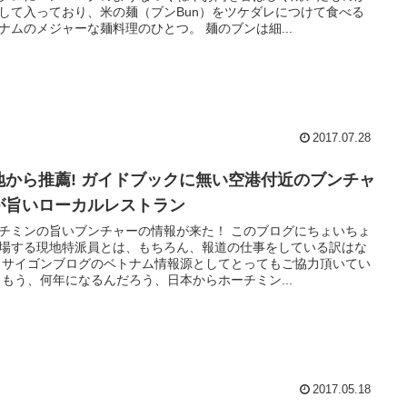
して入っており、米の麺（ブンBun）をツケダレにつけて食べる
ナムのメジャーな麺料理のひとつ。 麺のブンは細...
2017.07.28
地から推薦! ガイドブックに無い空港付近のブンチャ
が旨いローカルレストラン
チミンの旨いブンチャーの情報が来た！ このブログにちょいちょ
場する現地特派員とは、もちろん、報道の仕事をしている訳はな
 サイゴンブログのベトナム情報源としてとってもご協力頂いてい
 もう、何年になるんだろう、日本からホーチミン...
2017.05.18