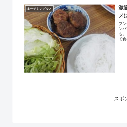
激
ホーチミングルメ
メ
ブン
ンバ
も。
て食
スポ