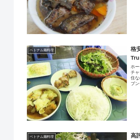
格安
ベトナム麺料理
Tru
ホー
チャ
住な
ブン
高
ベトナム麺料理