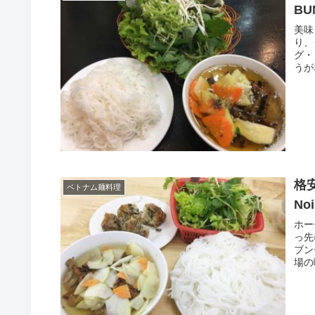
BU
美味
り、
グ・
うが
格
ベトナム麺料理
No
ホー
っ先
ブン
場の