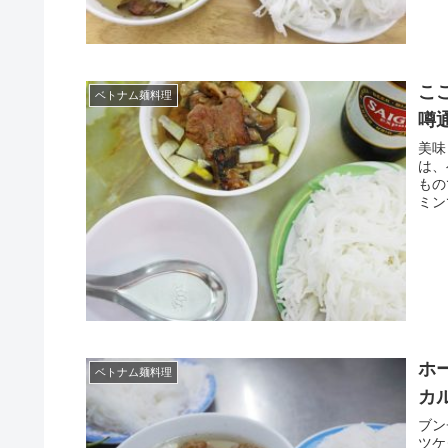
こ
ベトナム麺料理
噂
美味
は、
もの
ミン
ホ
ベトナム麺料理
カル
ブン
ツケ