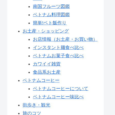
南国フルーツ図鑑
ベトナム料理図鑑
簡単!ベト飯作り
お土産・ショッピング
お店情報（お土産・お買い物）
インスタント麺食べ比べ
ベトナムお菓子食べ比べ
カワイイ雑貨
食品系お土産
ベトナムコーヒー
ベトナムコーヒーについて
ベトナムコーヒー味比べ
街歩き・観光
旅のコツ