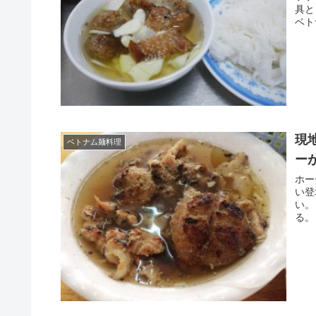
具と
ベト
現
ベトナム麺料理
ー
ホー
い登
い。
る。