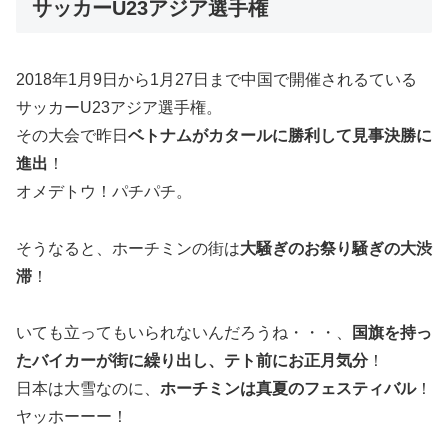
サッカーU23アジア選手権
2018年1月9日から1月27日まで中国で開催されるている
サッカーU23アジア選手権。
その大会で昨日
ベトナムがカタールに勝利して見事決勝に
進出
！
オメデトウ！パチパチ。
そうなると、ホーチミンの街は
大騒ぎのお祭り騒ぎの大渋
滞
！
いても立ってもいられないんだろうね・・・、
国旗を持っ
たバイカーが街に繰り出し、テト前にお正月気分
！
日本は大雪なのに、
ホーチミンは真夏のフェスティバル
！
ヤッホーーー！