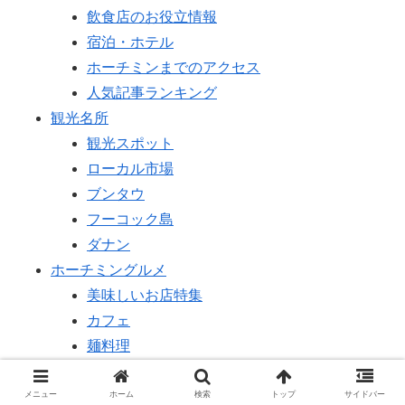
飲食店のお役立情報
宿泊・ホテル
ホーチミンまでのアクセス
人気記事ランキング
観光名所
観光スポット
ローカル市場
ブンタウ
フーコック島
ダナン
ホーチミングルメ
美味しいお店特集
カフェ
麺料理
フルーツ＆スイーツ
バインミー
メニュー
ホーム
検索
トップ
サイドバー