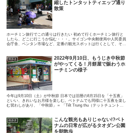
縮したトンタットティエップ通り
散策
ホーチミン旅行でこの通りは行きたい 初めて行くホーチミン旅行と
したら、どこに行こうか悩む・・・。サイゴン中央郵便局や人民委員
会庁舎、ベンタン市場など、定番の観光スポットは行くとして、その
他どこ行く？となった場合にオススメしたい通りがある。 ...
2022年9月10日、もうじき中秋節
街歩き
がやってくる！月餅屋で賑わうホ
ーチミンの様子
今年は9月10日（土）が中秋節 日本では旧暦の8月15日を「十五夜」
といい、きれいなお月様を楽しむ。ベトナムでも同様に十五夜を楽し
む習わしがあり、「中秋節」＝ 「Tết Trung thu（テットチュント
ゥ）」 と言う。もともとは中国から伝...
こんな観光もありじゃない!?ベト
街歩き
ナムの日常が広がるタオダン公園
を朝散歩