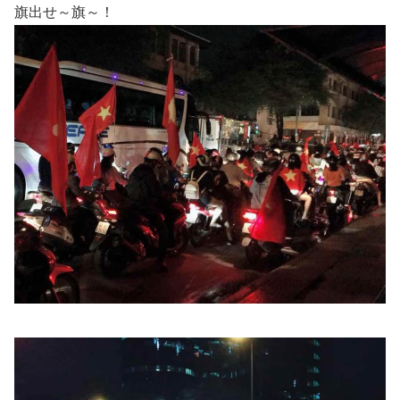
旗出せ～旗～！