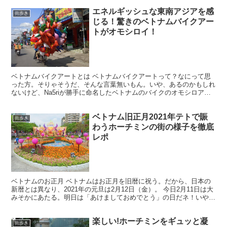
エネルギッシュな東南アジアを感
街歩き
じる！驚きのベトナムバイクアー
トがオモシロイ！
ベトナムバイクアートとは ベトナムバイクアートって？なにって思
った方。そりゃそうだ、そんな言葉無いもん。いや、あるのかもしれ
ないけど、Na5riが勝手に命名したベトナムのバイクのオモシロアー
トの総称でして、、、。 ベトナムって道路には溢れん...
ベトナム旧正月2021年テトで賑
街歩き
わうホーチミンの街の様子を徹底
レポ
ベトナムのお正月 ベトナムはお正月を旧暦に祝う。だから、日本の
新暦とは異なり、2021年の元旦は2月12日（金）。 今日2月11日は大
みそかにあたる。明日は「あけましておめでとう」の日だネ！いやー
めでたい！ 日本から見ると毎年お正月の日程が...
楽しい!ホーチミンをギュッと凝
街歩き