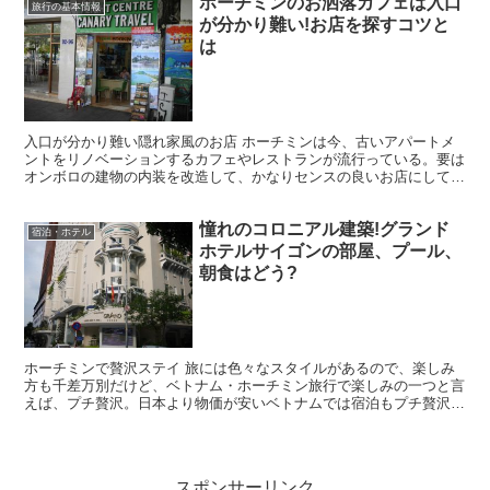
ホーチミンのお洒落カフェは入口
旅行の基本情報
が分かり難い!お店を探すコツと
は
入口が分かり難い隠れ家風のお店 ホーチミンは今、古いアパートメ
ントをリノベーションするカフェやレストランが流行っている。要は
オンボロの建物の内装を改造して、かなりセンスの良いお店にしてい
るところが多い。 そんな素敵なお店が数多くあるホーチミ...
憧れのコロニアル建築!グランド
宿泊・ホテル
ホテルサイゴンの部屋、プール、
朝食はどう?
ホーチミンで贅沢ステイ 旅には色々なスタイルがあるので、楽しみ
方も千差万別だけど、ベトナム・ホーチミン旅行で楽しみの一つと言
えば、プチ贅沢。日本より物価が安いベトナムでは宿泊もプチ贅沢が
しやすい！（参考記事）→なるほど!ベトナムと日本の物価...
スポンサーリンク