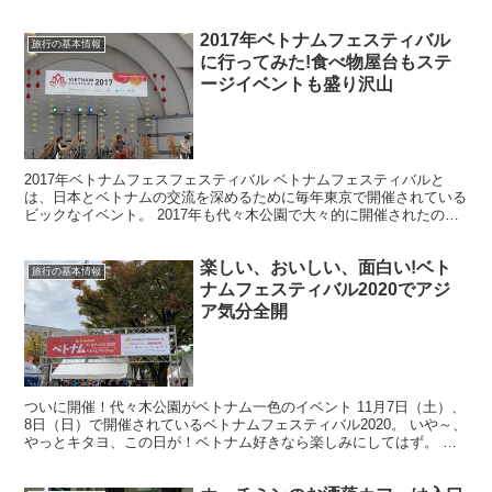
約60円！暑いホーチミンでは近い距離でも適度にタク...
2017年ベトナムフェスティバル
旅行の基本情報
に行ってみた!食べ物屋台もステ
ージイベントも盛り沢山
2017年ベトナムフェスフェスティバル ベトナムフェスティバルと
は、日本とベトナムの交流を深めるために毎年東京で開催されている
ビックなイベント。 2017年も代々木公園で大々的に開催されたの
で、初日（6月10日）に、乗り気じゃない長女を半ば...
楽しい、おいしい、面白い!ベト
旅行の基本情報
ナムフェスティバル2020でアジ
ア気分全開
ついに開催！代々木公園がベトナム一色のイベント 11月7日（土）、
8日（日）で開催されているベトナムフェスティバル2020。 いや～、
やっとキタヨ、この日が！ベトナム好きなら楽しみにしてはず。 も
ちろんNa5riも本日（11/7）イッテキタ...