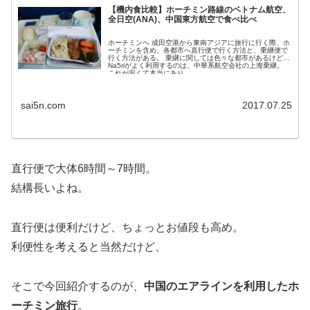
【機内食比較】ホーチミン路線のベトナム航空、
全日空(ANA)、中国東方航空で食べ比べ
ホーチミンへ 成田空港から東南アジアに旅行に行く際、ホ
ーチミンを含め、各都市へ直行便で行く方法と、乗継便で
行く方法がある。 乗継に関しては色々な都市があるけど、
Na5riがよく利用するのは、中華系航空会社の上海乗継。
これが安くて本当にあり...
sai5n.com
2017.07.25
直行便で大体6時間～7時間。
結構長いよね。
直行便は便利だけど、ちょっとお値段も高め。
利便性を考えると当然だけど、
そこで今回紹介するのが、
中国のエアラインを利用したホ
ーチミン旅行
。