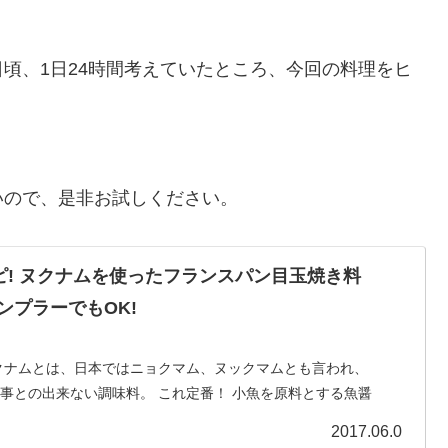
頃、1日24時間考えていたところ、今回の料理をヒ
いので、是非お試しください。
ピ! ヌクナムを使ったフランスパン目玉焼き料
ンプラーでもOK!
クナムとは、日本ではニョクマム、ヌックマムとも言われ、
事との出来ない調味料。 これ定番！ 小魚を原料とする魚醤
ンプラー、カンボジアのトゥック・トレイといった同じよう
2017.06.0