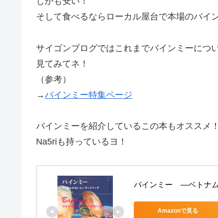
しかも安い！
そして食べるならローカル屋台で本場のバイ
サイゴンブログではこれまでバインミーにつ
見てみてネ！
（参考）
→
バインミー特集ページ
バインミーを紹介しているこの本もオススメ
Na5riも持っているヨ！
バインミー　―ベトナ
Amazonで見る