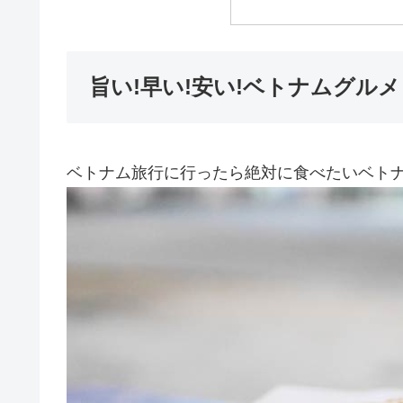
旨い!早い!安い!ベトナムグル
ベトナム旅行に行ったら絶対に食べたいベト