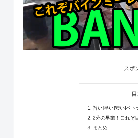
スポ
目
旨い!早い!安い!ベ
2分の早業！これぞ
まとめ