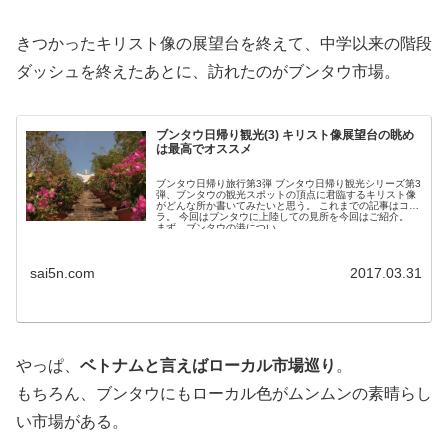
きつかったキリスト像の展望台を終えて、中学以来の階段
ダッシュを終えたあとに、訪れたのがブンタウ市場。
ブンタウ日帰り観光(3) キリスト像展望台の眺め
は最高でオススメ
ブンタウ日帰り旅行第3弾 ブンタウ日帰り観光シリーズ第3
弾、ブンタウの観光スポットの頂点に君臨するキリスト像
がどんな所か書いてみたいと思う。 これまでの記事はコチ
ラ。 今回はブンタウに上陸しての見所を今回はご紹介。
まず、ブンタウの港につい...
sai5n.com
2017.03.31
やっぱ、
ベトナムと言えばローカル市場巡り
。
もちろん、ブンタウにもローカル色がムンムンの素晴らし
い市場がある。