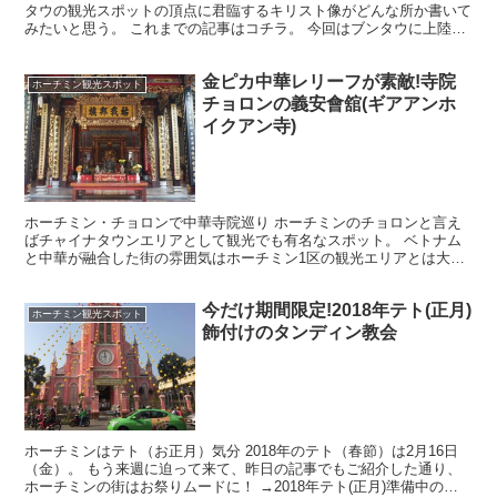
タウの観光スポットの頂点に君臨するキリスト像がどんな所か書いて
みたいと思う。 これまでの記事はコチラ。 今回はブンタウに上陸し
ての見所を今回はご紹介。 まず、ブンタウの港につい...
金ピカ中華レリーフが素敵!寺院
ホーチミン観光スポット
チョロンの義安會舘(ギアアンホ
イクアン寺)
ホーチミン・チョロンで中華寺院巡り ホーチミンのチョロンと言え
ばチャイナタウンエリアとして観光でも有名なスポット。 ベトナム
と中華が融合した街の雰囲気はホーチミン1区の観光エリアとは大き
く異なる。 そのゴチャゴチャした感じ好きでNa5riは...
今だけ期間限定!2018年テト(正月)
ホーチミン観光スポット
飾付けのタンディン教会
ホーチミンはテト（お正月）気分 2018年のテト（春節）は2月16日
（金）。 もう来週に迫って来て、昨日の記事でもご紹介した通り、
ホーチミンの街はお祭りムードに！ →2018年テト(正月)準備中のホ