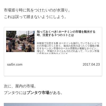
市場巡り時に気をつけたいのが水溜り。
これは誤って踏まないようにしよう。
知っておくべき! ホーチミンの市場を観光する
時、注意する３つのコトとは
街散策で注意する事 ホーチミンを旅行していてるといくつ
かの市場に行くと思う。 観光の名所のぼったくり価格が横
行するベンタン市場やローカル雰囲気が素敵なタイビン市
場など。 市場のスタイルもそれぞれあって、ベンタン市場
に代表される屋内タイプとオ...
sai5n.com
2017.04.23
次に、屋内の市場。
ブンタウには
ブンタウ市場
がある。