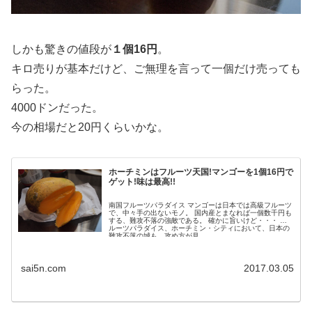
しかも驚きの値段が
１個16円
。
キロ売りが基本だけど、ご無理を言って一個だけ売っても
らった。
4000ドンだった。
今の相場だと20円くらいかな。
ホーチミンはフルーツ天国!マンゴーを1個16円で
ゲット!味は最高!!
南国フルーツパラダイス マンゴーは日本では高級フルーツ
で、中々手の出ないモノ。 国内産とまなれば一個数千円も
する、難攻不落の強敵である。 確かに旨いけど・・・ フ
ルーツパラダイス、ホーチミン・シティにおいて、日本の
難攻不落の城も、攻め方が見...
sai5n.com
2017.03.05