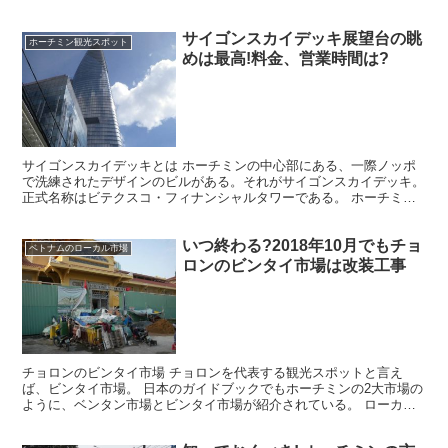
ーチミンの街の様子、春節が来るぞ! 派手な...
サイゴンスカイデッキ展望台の眺
ホーチミン観光スポット
めは最高!料金、営業時間は?
サイゴンスカイデッキとは ホーチミンの中心部にある、一際ノッポ
で洗練されたデザインのビルがある。それがサイゴンスカイデッキ。
正式名称はビテクスコ・フィナンシャルタワーである。 ホーチミン
観光ならココは外せない場所の１つ。展望台からの眺めは抜...
いつ終わる?2018年10月でもチョ
ベトナムのローカル市場
ロンのビンタイ市場は改装工事
チョロンのビンタイ市場 チョロンを代表する観光スポットと言え
ば、ビンタイ市場。 日本のガイドブックでもホーチミンの2大市場の
ように、ベンタン市場とビンタイ市場が紹介されている。 ローカル
な雰囲気で、日本語はもちろん英語も通じない市場として、...