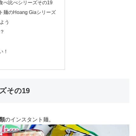
食べ比べシリーズその19
麺のHoang Giaシリーズ
よう
？
い！
ズその19
種類
のインスタント麺。