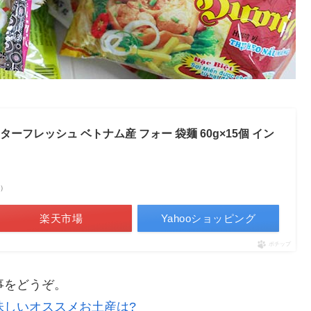
ーフレッシュ ベトナム産 フォー 袋麺 60g×15個 イン
べ）
楽天市場
Yahooショッピング
ポチップ
事をどうぞ。
味しいオススメお土産は?