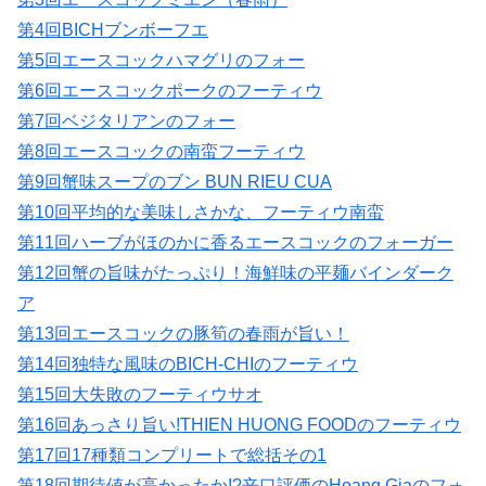
第4回BICHブンボーフエ
第5回エースコックハマグリのフォー
第6回エースコックポークのフーティウ
第7回ベジタリアンのフォー
第8回エースコックの南蛮フーティウ
第9回蟹味スープのブン BUN RIEU CUA
第10回平均的な美味しさかな、フーティウ南蛮
第11回ハーブがほのかに香るエースコックのフォーガー
第12回蟹の旨味がたっぷり！海鮮味の平麺バインダーク
ア
第13回エースコックの豚筍の春雨が旨い！
第14回独特な風味のBICH-CHIのフーティウ
第15回大失敗のフーティウサオ
第16回あっさり旨い!THIEN HUONG FOODのフーティウ
第17回17種類コンプリートで総括その1
第18回期待値が高かったか!?辛口評価のHoang Giaのフォ