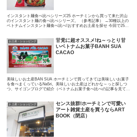
インスタント麺食べ比べシリーズ25 ホーチミンから買って来た沢山
のインスタント麺の食べ比べシリーズ。 （参考記事） →30種以上の
ベトナムインスタント麺食べ比べ!おすすめお土産を探せ 今回で25回
目になりました！ いやー、我ながらよく続いて...
甘党に超オススメ!ね～っとり甘
お土産・ショッピング
いベトナムお菓子BANH SUA
CACAO
美味しいお土産BAN SUA ホーチミンで買ってきては美味しいお菓子
を食べまくっているNa5ri。美味しいお土産はどれかな～っと探しつ
つ、サイゴンブログで紹介（ベトナムお菓子食べ比べの記事を見て
ネ）している中で、オススメのひとつがBANH ...
センス抜群!ホーチミンで可愛い
お土産・ショッピング
アート雑貨土産を買うならART
BOOK（閉店）