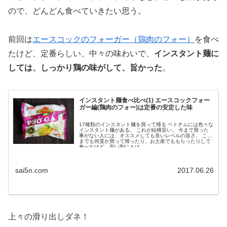
ので、どんどん食べていきたい思う。
前回は
エースコックのフォーガー（鶏肉のフォー）
を食べ
たけど、定番らしい、中々の味わいで、
インスタント麺に
しては、しっかり鶏の味がして、旨かった
。
インスタント麺食べ比べ(1) エースコックフォー
ガー編(鶏肉のフォー)は定番の安定した味
17種類のインスタント麺を買って帰る ベトナムには色々な
インスタント麺がある。 これが結構旨い。 今まで買った
事がない人には、オススメしても良いレベルの旨さ。 これ
までも何度か買って帰ったり、お土産でももらったりして
食べたけど、安い割にとは...
sai5n.com
2017.06.26
上々の滑り出しダネ！