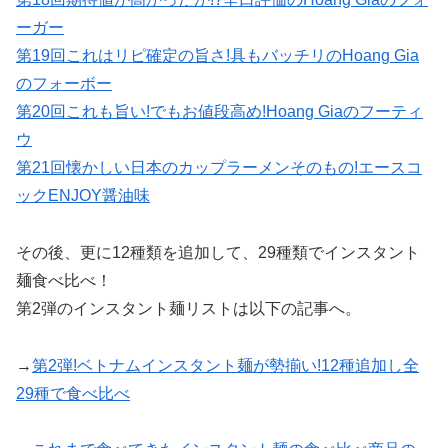
ーガー
第19回これはリピ確定の旨さ!具もバッチリのHoang Gia
のフォーボー
第20回これも旨い!でもお値段高め!Hoang Giaのフーティ
ウ
第21回懐かしい日本のカップラーメンそのもの!エースコ
ックENJOY醤油味
その後、更に12種類を追加して、29種類でインスタント
麺食べ比べ！
第2弾のインスタント麺リストは以下の記事へ。
→
第2弾!ベトナムインスタント麺が勢揃い!12種追加し全
29種で食べ比べ