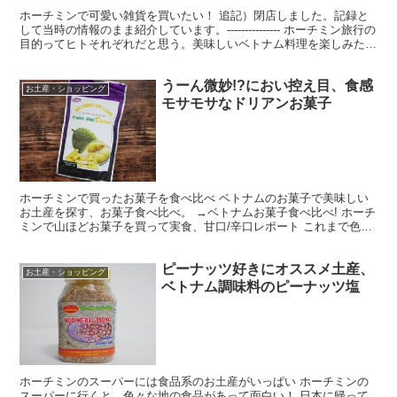
ホーチミンで可愛い雑貨を買いたい！ 追記）閉店しました。記録と
して当時の情報のまま紹介しています。--------------- ホーチミン旅行の
目的ってヒトそれぞれだと思う。美味しいベトナム料理を楽しみたい
ヒト、可愛い雑貨が欲しくてショッ...
うーん微妙!?におい控え目、食感
お土産・ショッピング
モサモサなドリアンお菓子
ホーチミンで買ったお菓子を食べ比べ ベトナムのお菓子で美味しい
お土産を探す、お菓子食べ比べ。 →ベトナムお菓子食べ比べ! ホーチ
ミンで山ほどお菓子を買って実食、甘口/辛口レポート これまで色々
と食べてきたけど、ドライフルーツ系は特に美味しい...
ピーナッツ好きにオススメ土産、
お土産・ショッピング
ベトナム調味料のピーナッツ塩
ホーチミンのスーパーには食品系のお土産がいっぱい ホーチミンの
スーパーに行くと、色々な地の食品があって面白い！ 日本に帰って