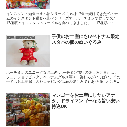
インスタント麺食べ比べ新シリーズ これまで食べ続けてきたベトナ
ムのインスタント麺食べ比べシリーズで、ホーチミンで買って来た
17種類のインスタントヌードルを食べてきました。 →17種類のイン
スタント麺のリストを確認！ いやー、インスタント麺が...
子供のお土産にも!?ベトナム限定
お土産・ショッピング
スタバの熊のぬいぐるみ
ホーチミンのユニークなお土産 ホーチミン旅行の楽しみと言えばカ
フェ、ショッピング、ベトナムグルメ等々、楽しみがいっぱい。その
中でもお土産探しのショッピングは旅の楽しみでもあり悩むところ。
しかも家族へのお土産となると、どうしよう・・・ってなる...
マンゴーをお土産にしたいアナ
お土産・ショッピング
タ、ドライマンゴーなら旨い安い
持込OK