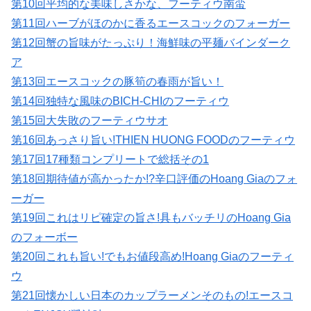
第10回平均的な美味しさかな、フーティウ南蛮
第11回ハーブがほのかに香るエースコックのフォーガー
第12回蟹の旨味がたっぷり！海鮮味の平麺バインダーク
ア
第13回エースコックの豚筍の春雨が旨い！
第14回独特な風味のBICH-CHIのフーティウ
第15回大失敗のフーティウサオ
第16回あっさり旨い!THIEN HUONG FOODのフーティウ
第17回17種類コンプリートで総括その1
第18回期待値が高かったか!?辛口評価のHoang Giaのフォ
ーガー
第19回これはリピ確定の旨さ!具もバッチリのHoang Gia
のフォーボー
第20回これも旨い!でもお値段高め!Hoang Giaのフーティ
ウ
第21回懐かしい日本のカップラーメンそのもの!エースコ