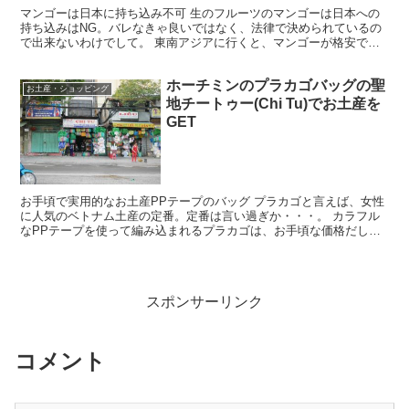
マンゴーは日本に持ち込み不可 生のフルーツのマンゴーは日本への
持ち込みはNG。バレなきゃ良いではなく、法律で決められているの
で出来ないわけでして。 東南アジアに行くと、マンゴーが格安で売
っている。しかも味は絶品。 これまでベトナムで買ったマ...
ホーチミンのプラカゴバッグの聖
お土産・ショッピング
地チートゥー(Chi Tu)でお土産を
GET
お手頃で実用的なお土産PPテープのバッグ プラカゴと言えば、女性
に人気のベトナム土産の定番。定番は言い過ぎか・・・。 カラフル
なPPテープを使って編み込まれるプラカゴは、お手頃な価格だし、
用途も色々だから使い勝手の面でも優れている。雨に濡れ...
スポンサーリンク
コメント