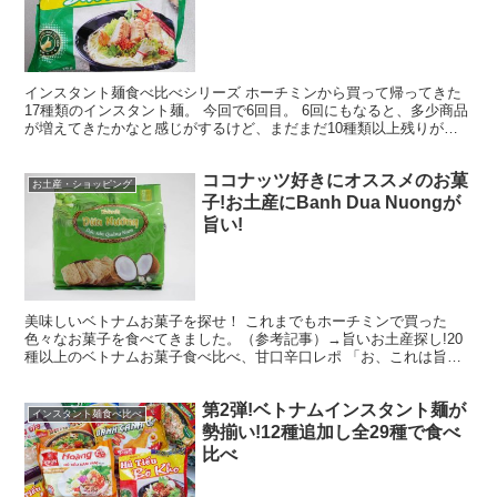
インスタント麺食べ比べシリーズ ホーチミンから買って帰ってきた
17種類のインスタント麺。 今回で6回目。 6回にもなると、多少商品
が増えてきたかなと感じがするけど、まだまだ10種類以上残りがあ
るので、賞味期限を切らさないように注意しなきゃと...
ココナッツ好きにオススメのお菓
お土産・ショッピング
子!お土産にBanh Dua Nuongが
旨い!
美味しいベトナムお菓子を探せ！ これまでもホーチミンで買った
色々なお菓子を食べてきました。（参考記事）→旨いお土産探し!20
種以上のベトナムお菓子食べ比べ、甘口辛口レポ 「お、これは旨
い」ってモノから、「こんなの二度と買うか」ってモノまで色...
第2弾!ベトナムインスタント麺が
インスタント麺食べ比べ
勢揃い!12種追加し全29種で食べ
比べ